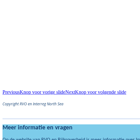
Previous
Knop voor vorige slide
Next
Knop voor volgende slide
Copyright RVO en Interreg North Sea
Meer informatie en vragen
Op de website van RVO en Rijksoverheid is meer informatie over I