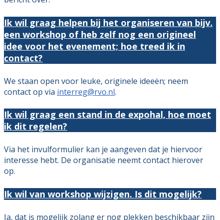
Ik wil graag helpen bij het organiseren van bijv.
een workshop of heb zelf nog een origineel
idee voor het evenement; hoe treed ik in
contact?
We staan open voor leuke, originele ideeën; neem
contact op via
interreg@rvo.nl
.
Ik wil graag een stand in de expohal, hoe moet
ik dit regelen?
Via het invulformulier kan je aangeven dat je hiervoor
interesse hebt. De organisatie neemt contact hierover
op.
Ik wil van workshop wijzigen. Is dit mogelijk?
Ja, dat is mogelijk zolang er nog plekken beschikbaar zijn