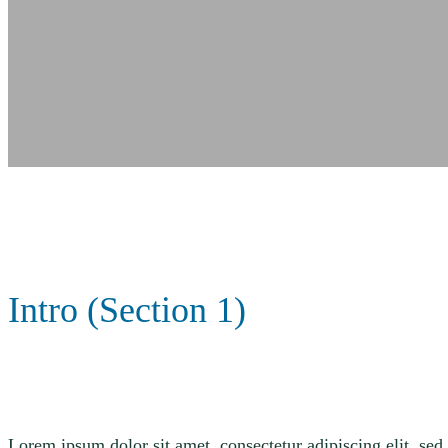
Intro (Section 1)
Lorem ipsum dolor sit amet, consectetur adipiscing elit, se