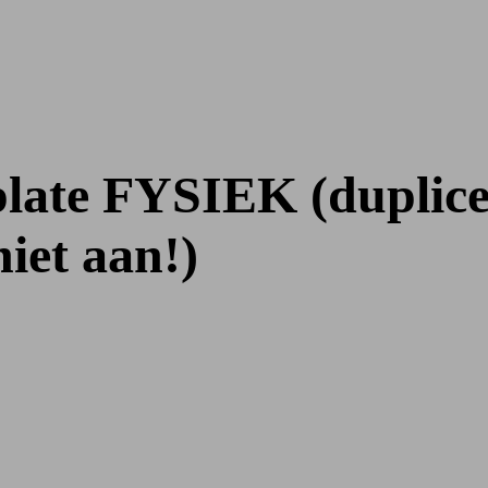
te FYSIEK (duplicee
iet aan!)