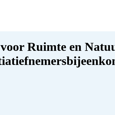
oor Ruimte en Natuur
itiatiefnemersbijeenko