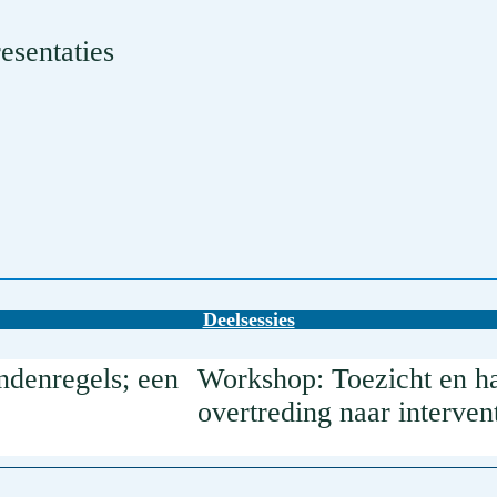
esentaties
Deelsessies
ndenregels; een
Workshop: Toezicht en h
overtreding naar interven