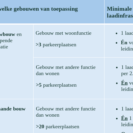
elke gebouwen van toepassing
Minimale 
laadinfra
Gebouw met woonfunctie
1 laa
uwbouw
en
jpende
Én
vo
>3
parkeerplaatsen
atie
leidi
Gebouw met andere functie
1 laa
dan wonen
per 2
Én
vo
>5
parkeerplaatsen
leidi
aande bouw
Gebouw met andere functie
1 laa
dan wonen
Én
1 
leidi
>20
parkeerplaatsen