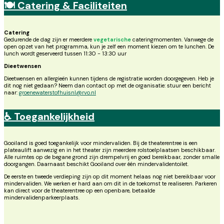
🍽️ Catering & Faciliteiten
Catering
Gedurende de dag zijn er meerdere
vegetarische
cateringmomenten. Vanwege de
open opzet van het programma, kun je zelf een moment kiezen om te lunchen. De
lunch wordt geserveerd tussen 11:30 - 13:30 uur
Dieetwensen
Dieetwensen en allergieën kunnen tijdens de registratie worden doorgegeven. Heb je
dit nog niet gedaan? Neem dan contact op met de organisatie: stuur een bericht
naar:
groenewaterstofhuisnl@rvo.nl
♿ Toegankelijkheid
Gooiland is goed toegankelijk voor mindervaliden. Bij de theaterentree is een
plateaulift aanwezig en in het theater zijn meerdere rolstoelplaatsen beschikbaar.
Alle ruimtes op de begane grond zijn drempelvrij en goed bereikbaar, zonder smalle
doorgangen. Daarnaast beschikt Gooiland over één mindervalidentoilet.
De eerste en tweede verdieping zijn op dit moment helaas nog niet bereikbaar voor
mindervaliden. We werken er hard aan om dit in de toekomst te realiseren. Parkeren
kan direct voor de theaterentree op een openbare, betaalde
mindervalidenparkeerplaats.