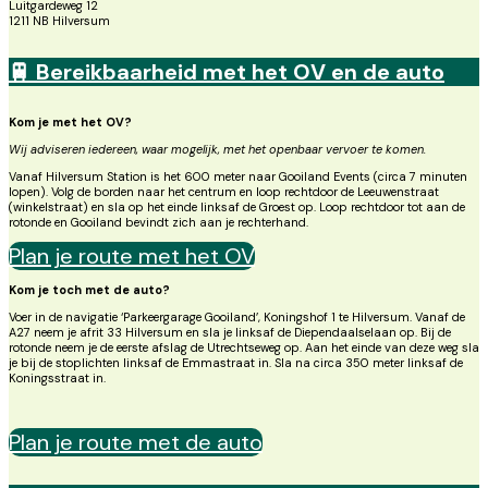
Luitgardeweg 12
1211 NB Hilversum
🚆 Bereikbaarheid met het OV en de auto
Kom je met het OV?
Wij adviseren iedereen, waar mogelijk, met het openbaar vervoer te komen.
Vanaf Hilversum Station is het 600 meter naar Gooiland Events (circa 7 minuten
lopen). Volg de borden naar het centrum en loop rechtdoor de Leeuwenstraat
(winkelstraat) en sla op het einde linksaf de Groest op. Loop rechtdoor tot aan de
rotonde en Gooiland bevindt zich aan je rechterhand.
Plan je route met het OV
Kom je toch met de auto?
Voer in de navigatie ‘Parkeergarage Gooiland’, Koningshof 1 te Hilversum. Vanaf de
A27 neem je afrit 33 Hilversum en sla je linksaf de Diependaalselaan op. Bij de
rotonde neem je de eerste afslag de Utrechtseweg op. Aan het einde van deze weg sla
je bij de stoplichten linksaf de Emmastraat in. Sla na circa 350 meter linksaf de
Koningsstraat in.
Plan je route met de auto