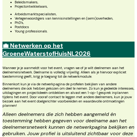
Beleidsmakers,
Projectontwikkelaars,
Arbeidsmarktspecialisten,
Vertegenwoordigers van kennisinstellingen en (semi)overheden,
PhD’s,
Postdocs
Young professionals.
💼 Netwerken op het
GroeneWaterstofHuisNL2026
Wanneer je je aanmeldt voor het event, vragen we of je wilt deelnemen aan het
deelnemersnetwerk. Deelname is volledig vrijwillig. Alleen als je hiervoor expliciet
toestemming geeft, krijg je toegang tot de netwerkmodule.
Binnenkort kun je via de netwerkpagina de profielen bekijken van andere
deelnemers die ook hebben gekozen om deel te nemen. Zo kun je gedeelde interesses,
uitdagingen en projectideeën ontdekken en alvast een 1-op-1 gesprek inplannen
tijdens het event. Door vooraf contact te leggen met andere deelnemers, kun je jouw
bezoek aan het event doelgerichter voorbereiden en waardevolle ontmoetingen
plannen!
Alleen deelnemers die zich hebben aangemeld én
toestemming hebben gegeven voor deelname aan het
deelnemersnetwerk kunnen de netwerkpagina bekijken en
gebruiken. Jouw profiel is uitsluitend zichtbaar voor deze