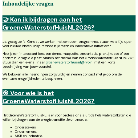
Inhoudelijke vragen
🤝 Kan ik bijdragen aan het
GroeneWaterstofHuisNL2026?
Ja, graag zelfs! Omdat we werken met een open programma, staan we altijd open
voor nieuwe ideeën, inspirerende bijdragen en innovatieve initiatieven.
Heb je een interessant idee, een demo, maquette, presentatie, praktijkcase of een
andere bijdrage die past binnen het thema van het GroeneWaterstofHuisNL2026?
Stuur dan een e-mail naar
groenewaterstofhuisnl@rvo.nl
met een korte
beschrijving van jouw voorstel.
We bekijken alle inzendingen zorgvuldig en nemen contact met je op om de
eventuele mogelijkheden te bespreken.
🎯
Voor wie is het
GroeneWaterstofHuisNL2026?
Het GroeneWaterstofHuisNL is er voor professionals uit de hele waterstofketen die
willen bijdragen aan de energietransitie. Je ontmoet er:
Onderzoekers
Ondernemers,
MKB en industrie,